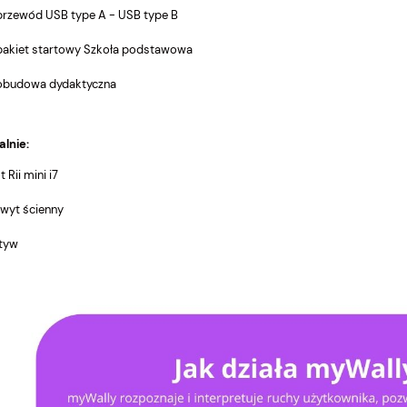
 przewód USB type A - USB type B
 pakiet startowy Szkoła podstawowa
 obudowa dydaktyczna
lnie:
t Rii mini i7
wyt ścienny
tyw