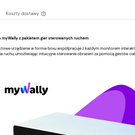
Koszty dostawy
Cena nie zawiera ewentualnych kosztów
płatności
a myWally z pakietem gier sterowanych ruchem
towe urządzenie w formie boxu współpracuje z każdym monitorem interak
ia ruchu, umożliwiając intuicyjne sterowanie obrazem za pomocą gestów ciała 