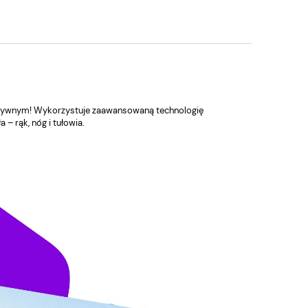
tywnym! Wykorzystuje zaawansowaną technologię
– rąk, nóg i tułowia.