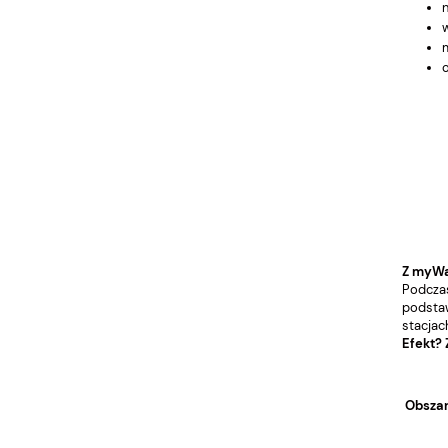
Z myWal
Podczas
podstaw
stacjac
Efekt?
Obszar