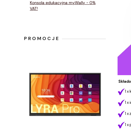
Konsola edukacyjna myWally - 0%
VAT!
PROMOCJE
Składo
1 x
1 x
1 x
1 x