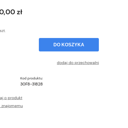
Cena nie zawiera ewentualnych kosztów
płatności
0,00 zł
szt.
DO KOSZYKA
dodaj do przechowalni
Kod produktu:
30F8-31828
aj o produkt
ć znajomemu