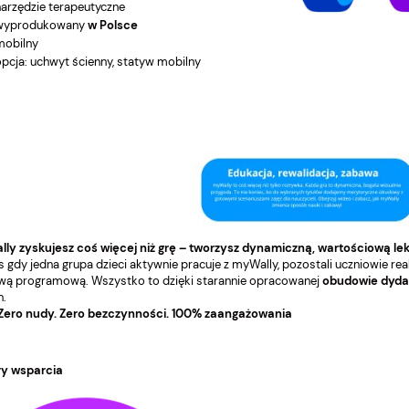
narzędzie terapeutyczne
wyprodukowany
w Polsce
mobilny
opcja: uchwyt ścienny, statyw mobilny
ly zyskujesz coś więcej niż grę – tworzysz dynamiczną, wartościową lek
 gdy jedna grupa dzieci aktywnie pracuje z myWally, pozostali uczniowie re
ą programową. Wszystko to dzięki starannie opracowanej
obudowie dyda
h.
 Zero nudy. Zero bezczynności. 100% zaangażowania
y wsparcia