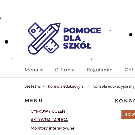
Menu
O firmie
Regulamin
CYF
Jesteś w:
»
Konsola edukacyjna
»
Konsola edukacyjna my
MENU
KONS
CYFROWY UCZEŃ
NOW
AKTYWNA TABLICA
Monitory interaktywne