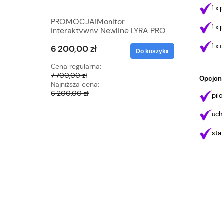
1 x
PROMOCJA!Monitor
1 x
interaktywny Newline LYRA PRO
TT-7523QA, Android 14,
1 x
6 200,00 zł
certyfikat Google EDLA- 0%
Do koszyka
VAT!
Cena regularna:
7 700,00 zł
Opcjona
Najniższa cena:
6 200,00 zł
pilo
uch
sta