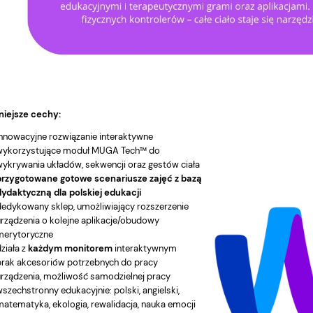
niejsze cechy:
innowacyjne rozwiązanie interaktywne
wykorzystujące moduł MUGA Tech™ do
wykrywania układów, sekwencji oraz gestów ciała
przygotowane gotowe scenariusze zajęć z bazą
dydaktyczną dla polskiej edukacji
dedykowany sklep, umożliwiający rozszerzenie
urządzenia o kolejne aplikacje/obudowy
merytoryczne
ziała z
każdym monitorem
interaktywnym
brak akcesoriów potrzebnych do pracy
urządzenia, możliwość samodzielnej pracy
szechstronny edukacyjnie: polski, angielski,
matematyka, ekologia, rewalidacja, nauka emocji