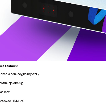
we zestawu:
 konsola edukacyjna myWally
 instrukcja obsługi
 zasilacz
 przewód HDMI 2.0