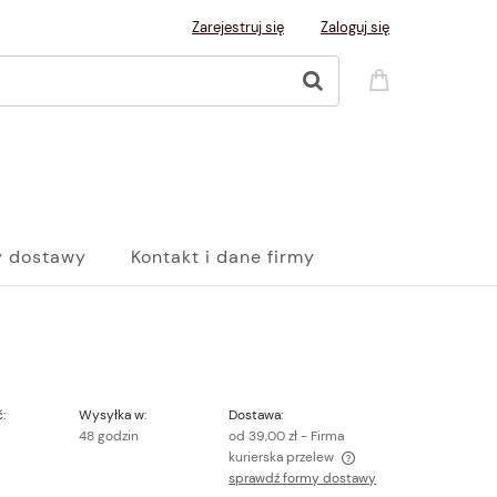
Zarejestruj się
Zaloguj się
y dostawy
Kontakt i dane firmy
:
Wysyłka w:
Dostawa:
48 godzin
od 39,00 zł
- Firma
kurierska przelew
sprawdź formy dostawy